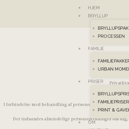
Skip
HJEM
to
BRYLLUP
content
BRYLLUPSPAK
PROCESSEN
FAMILIE
FAMILIEPAKKE
URBAN MOME
PRISER
Privatliv
V.
BRYLLUPSPRI
FAMILIEPRISE
I forbindelse med behandling af personoplysninger forudsæ
PRINT & GAV
i ov
Der indsamles almindelige personoplysninger om dig, s
OM