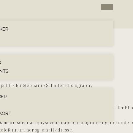
KER
R
NTS
spolitik for Stephanie Schäffer Photography
 Stephanie Schäffer. CVR-nr. 40035362
SER
Opdateret september 2023
R
tter det, at du oplyser personlig data. Stephanie Schäffer P
EKORT
erensstemmelse med EU-lovgivningen.
om du selv har oplyst ved aftale om fotografering, herunder
telefonnummer og email adresse.