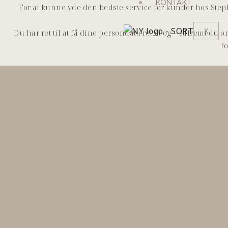
KONTAKT
For at kunne yde den bedste service for kunder hos Ste
X
Du har ret til at få dine persondata rettet og – såfremt du
fo